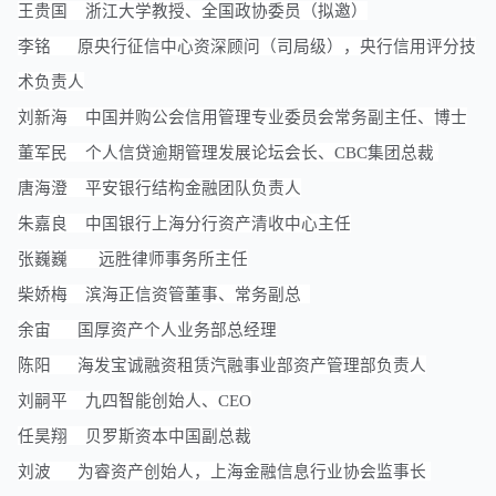
王贵国 浙江大学教授、全国政协委员（拟邀）
李铭 原央行征信中心资深顾问（司局级），央行信用评分技
术负责人
刘新海 中国并购公会信用管理专业委员会常务副主任、博士
董军民 个人信贷逾期管理发展论坛会长、CBC集团总裁
唐海澄 平安银行结构金融团队负责人
朱嘉良 中国银行上海分行资产清收中心主任
张巍巍 远胜律师事务所主任
柴娇梅
滨海正信资管董事、常务副总
余宙 国厚资产个人业务部总经理
陈阳 海发宝诚
融资租赁
汽融事业部资产管理部负责人
刘嗣平 九四智能创始人、CEO
任昊翔 贝罗斯资本中国副总裁
刘波 为睿资产创始人，上海金融信息行业协会监事长