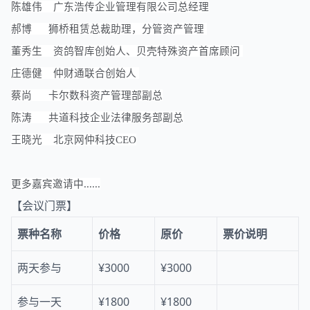
陈雄伟 广东浩传企业管理有限公司总经理
郝博 狮桥租赁总裁助理，分管资产管理
董秀生 资鸽智库创始人、贝壳特殊资产首席顾问
庄德健 仲财通联合创始人
蔡尚 卡尔数科资产管理部副总
陈涛 共道科技企业法律服务部副总
王晓光 北京网仲科技CEO
更多嘉宾邀请中......
【会议门票】
票种名称
价格
原价
票价说明
两天参与
¥3000
¥3000
参与一天
¥1800
¥1800