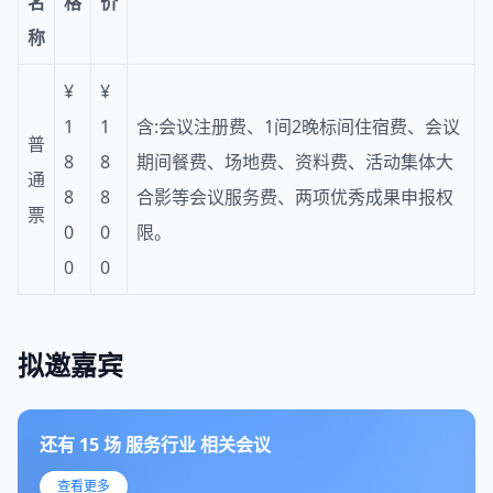
名
格
价
称
¥
¥
1
1
含:会议注册费、1间2晚标间住宿费、会议
普
8
8
期间餐费、场地费、资料费、活动集体大
通
8
8
合影等会议服务费、两项优秀成果申报权
票
0
0
限。
0
0
拟邀嘉宾
还有
15
场
服务行业
相关会议
查看更多