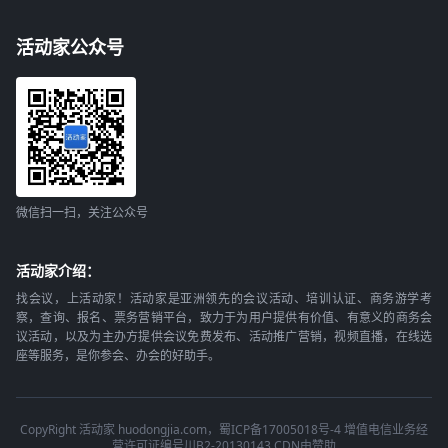
活动家公众号
微信扫一扫，关注公众号
活动家介绍：
找会议，上活动家！活动家是亚洲领先的会议活动、培训认证、商务游学考
察，查询、报名、票务营销平台，致力于为用户提供有价值、有意义的商务会
议活动，以及为主办方提供会议免费发布、活动推广营销，视频直播，在线选
座等服务，是你参会、办会的好助手。
CopyRight 活动家 huodongjia.com，蜀ICP备17005018号-4 增值电信业务经
营许可证编号川B2-20130143 CDN由赞助