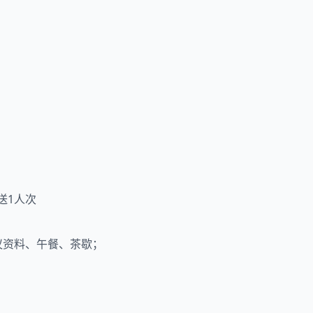
赠送1人次
会议资料、午餐、茶歇；