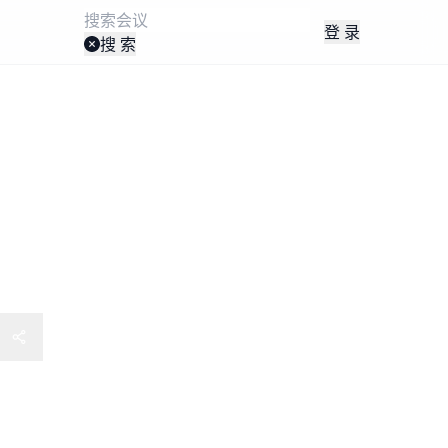
登 录
搜 索
圳10月27-28日