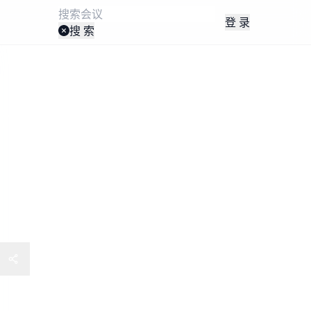
登 录
搜 索
药创新合作大会（12月上