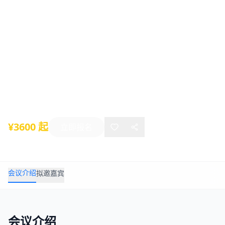
深度解读、工程计价与结算重难点实操
与案例、EPC计价难题破解与案例、总
承包项目全流程管理实践及全过程工程
咨询操作实务高级培训班”的通知（9月
南京）
2023年09月22日
-
09月27日
南京
¥3600 起
立即报名
会议介绍
拟邀嘉宾
会议介绍