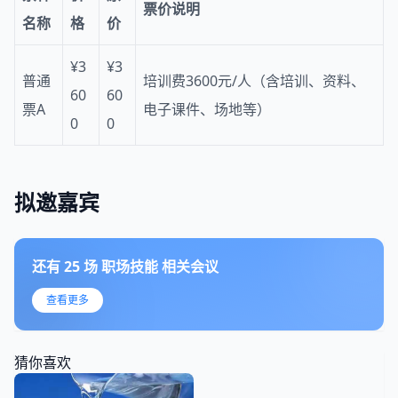
票价说明
名称
格
价
¥3
¥3
普通
培训费3600元/人（含培训、资料、
60
60
票A
电子课件、场地等）
0
0
拟邀嘉宾
还有
25
场
职场技能
相关会议
查看更多
猜你喜欢