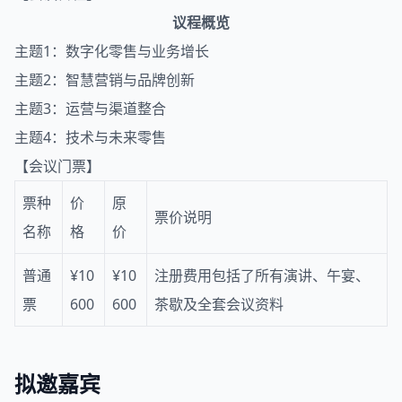
议程概览
主题1：数字化零售与业务增长
主题2：
智慧营销
与品牌创新
主题3：运营与渠道整合
主题4：技术与未来零售
【会议门票】
票种
价
原
票价说明
名称
格
价
普通
¥10
¥10
注册费用包括了所有演讲、午宴、
票
600
600
茶歇及全套会议资料
拟邀嘉宾