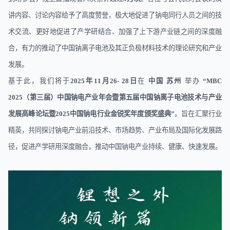
讲内容、讨论内容给予了高度赞誉，极大地促进了钠电同行人员之间的技
术交流、更
好地促进了产学研结合、加强了上下游产业链之间的深度融
合，有力的推动了中国钠离子电池及其正负极材料技术的理论研究和产业
发展。
基于此，我们将于
2025
年
11
月
26- 28
日
在
中国 苏州
举办
“MBC
2025
（第三届）中国钠电产业年会暨第五届中国钠离子电池技术与产业
发展高峰论坛暨
2025
中国钠电行业金锐奖年度颁奖盛典
”
。旨在汇聚行业
精英，共同探讨钠电产业前沿技术、市场趋势、产业布局及国际化发展路
径，促进产学研用深度融合，推动中国钠电产业持续、健康、快速发展。