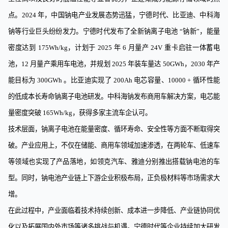
点。
2024
年，中国
钠电
产业发展态势迅猛，宁德时代、比亚迪、中科海
钠等行业巨头纷纷发力。宁德时代发布了全新钠离子电池
“
钠新
”
，能量
密度达到
175Wh/kg
，计划于
2025
年
6
月量产
24V
重卡启驻一体蓄电
池，
12
月量产乘用车电池，并规划
2025
年装车量达
50GWh
，
2030
年产
能目标为
300GWh
。比亚迪实现了
200Ah
电芯容量、
10000 +
循环性能
的低成本长寿命钠离子电池研发。中科海钠发布商用车解决方案，电芯能
量密度突破
165Wh/kg
，获得多家主流车企认可。
技术层面，钠离子电池在能量密度、循环寿命、安全性等方面不断取得突
破。产业应用上，不仅在储能、商用车领域加速渗透，在两轮车、低速车
等领域也实现了产品落地，如领克汽车、雅迪分别推出搭载钠电池的车
型。同时，钠电池产业链上下游企业积极布局，正负极材料等市场需求大
增。
在此过程中，产业面临着技术持续创新、成本进一步降低、产业链协同优
化以及拓展国内外市场等诸多挑战与机遇。宁德时代等企业持续加大研发