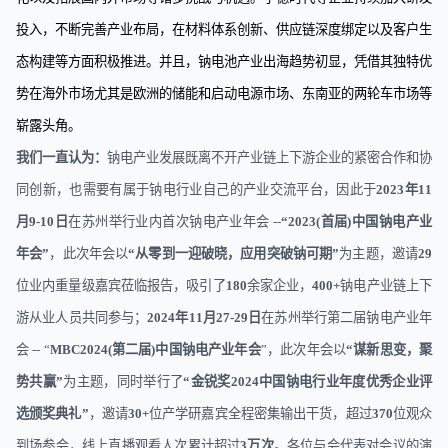
投入，不断完善产业布局，在材料体系创新、供应链深度绑定以及客户生
态构建等方面积极推进。并且，钠电池产业出海趋势初显，凭借其独特优
势在海外市场尤其是欧洲的储能和启动电源市场、东南亚的两轮车市场等
崭露头角。
我
们一直认为：
钠电产业发展既离不开产业链上下游企业的紧密合作和协
同创新，也需要有属于钠电行业自己的产业交流平台，因此于
2023
年
11
月
9-10
日
在苏州举行业内首次钠电产业年会
--
“
2023(
首届
)
中国钠电产业
年会”
，此次年会以
“从零到一迎破晓，应用突破钠可期”
为主题，邀请
29
位业内重量级嘉宾莅临报告，吸引了
180
余家企业，
400+
钠电产业链上下
游从业人员共同参与；
2024
年
11
月
27-29
日
在苏州举行第二届钠电产业年
会
--
“
MBC2024(
第二届
)
中国钠电产业年会
”，此次年会以
“谋新思变，聚
势共赢”
为主题，同时举行了
“
金锐奖
2024
中国钠电行业年度优秀企业评
选颁奖典礼
”
，邀请
30+
位产学研嘉宾全程密集输出干货，超过
370
位观众
到场参会，线上直播观看人次累计超过
3
万次
。各位与会代表对会议的演