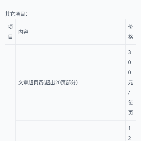
其它项目：
项
价
内容
目
格
3
0
0
文章超页费(超出20页部分）
元
/
每
页
1
2