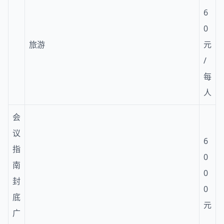
6
0
旅游
元
/
每
人
会
议
6
指
0
南
0
封
0
底
元
广