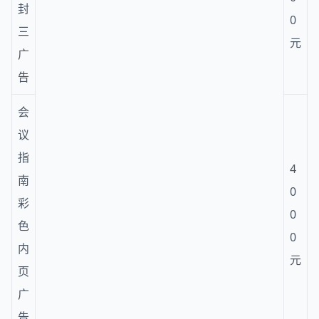
封
0
三
元
广
告
会
议
指
4
南
0
彩
0
色
0
内
元
页
广
告