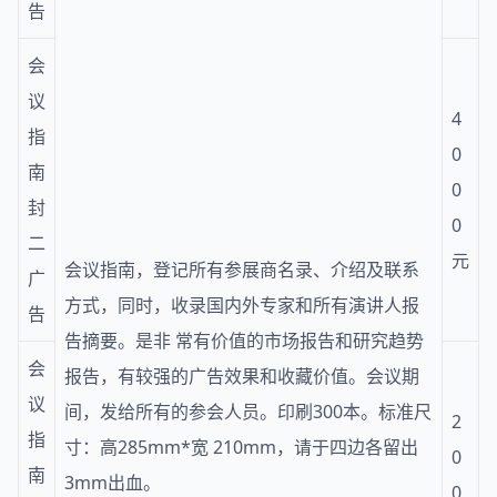
告
会
议
4
指
0
南
0
封
0
二
元
会议指南，登记所有参展商名录、介绍及联系
广
方式，同时，收录国内外专家和所有演讲人报
告
告摘要。是非 常有价值的市场报告和研究趋势
会
报告，有较强的广告效果和收藏价值。会议期
议
间，发给所有的参会人员。印刷300本。标准尺
2
指
寸：高285mm*宽 210mm，请于四边各留出
0
南
3mm出血。
0