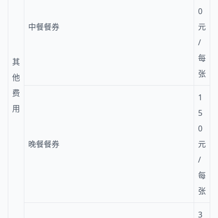
0
中餐餐券
元
/
每
其
张
他
费
1
用
5
0
晚餐餐券
元
/
每
张
3