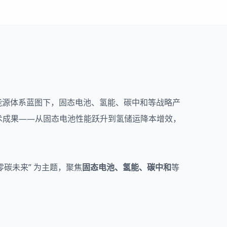
能源体系蓝图下，
固态电池
、
氢能
、
碳中和
等战略产
技术成果——从固态电池性能跃升到氢储运降本增效，
碳未来” 为主题，聚焦
固态电池、氢能、碳中和
等