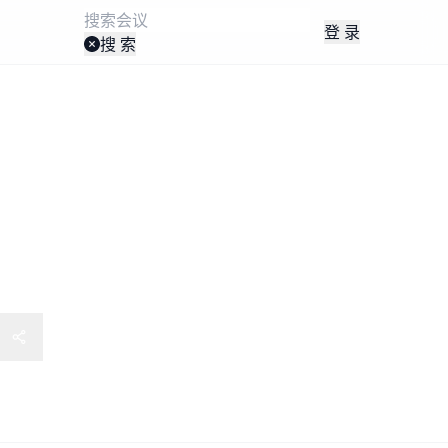
登 录
搜 索
产业创新大会