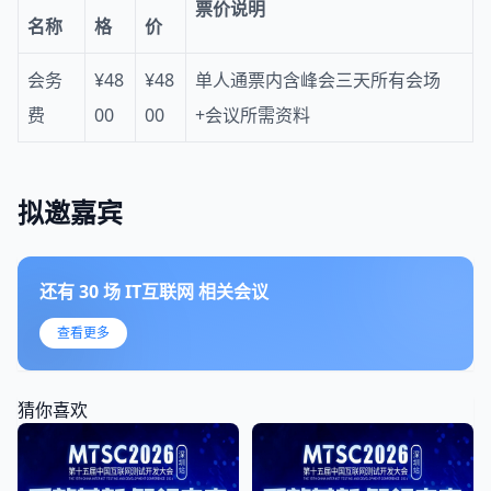
票价说明
名称
格
价
会务
¥48
¥48
单人通票内含峰会三天所有会场
费
00
00
+会议所需资料
拟邀嘉宾
还有
30
场
IT互联网
相关会议
查看更多
猜你喜欢