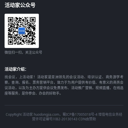
活动家公众号
微信扫一扫，关注公众号
活动家介绍：
找会议，上活动家！活动家是亚洲领先的会议活动、培训认证、商务游学考
察，查询、报名、票务营销平台，致力于为用户提供有价值、有意义的商务会
议活动，以及为主办方提供会议免费发布、活动推广营销，视频直播，在线选
座等服务，是你参会、办会的好助手。
CopyRight 活动家 huodongjia.com，蜀ICP备17005018号-4 增值电信业务经
营许可证编号川B2-20130143 CDN由赞助