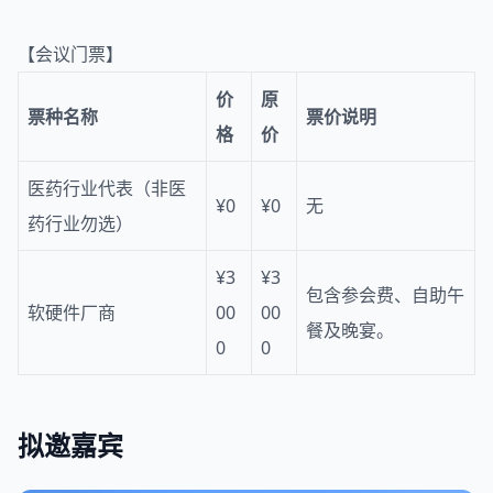
【会议门票】
价
原
票种名称
票价说明
格
价
医药行业代表（非医
¥0
¥0
无
药行业勿选）
¥3
¥3
包含参会费、自助午
软硬件厂商
00
00
餐及晚宴。
0
0
拟邀嘉宾