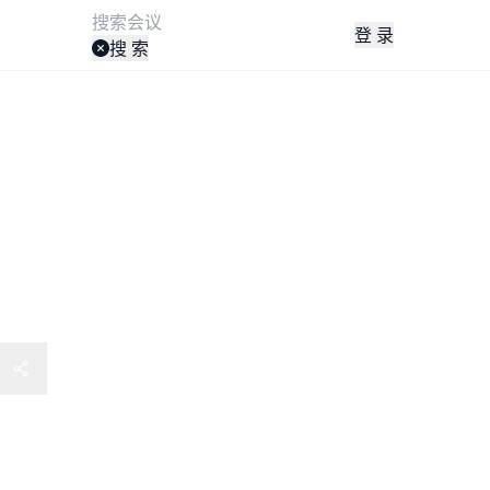
登 录
搜 索
展与产能提升研讨会