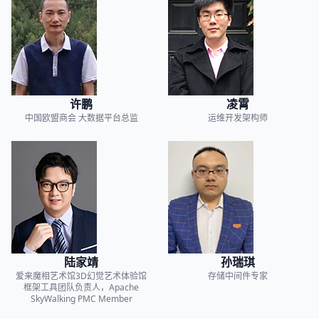
许鹏
凌霄
中国欧盟商会
大数据平台总监
运维开发架构师
陆家靖
孙瑞琪
爱来魔相艺术馆3D幻觉艺术体验馆
存储中间件专家
框架工具团队负责人，Apache
SkyWalking PMC Member