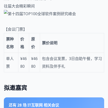
往届大会精彩瞬间
【会议门票】
票种
价
原
票价说明
名称
格
价
单人
¥46
¥46
包含会议发票，3日自助午餐，学习
票
80
80
资料及伴手礼
拟邀嘉宾
还有
28
场
IT互联网
相关会议