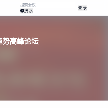
登 录
搜 索
趋势高峰论坛