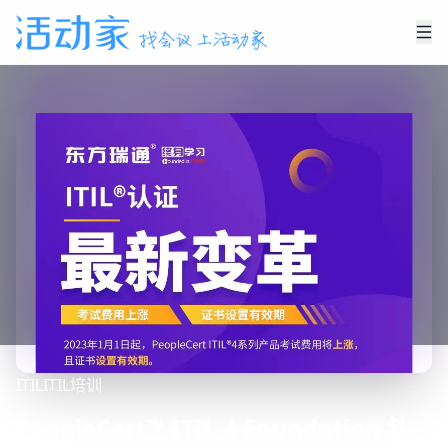
ITIL
ITIL培训
PeopleCert™ ITIL 4 Foundation 认