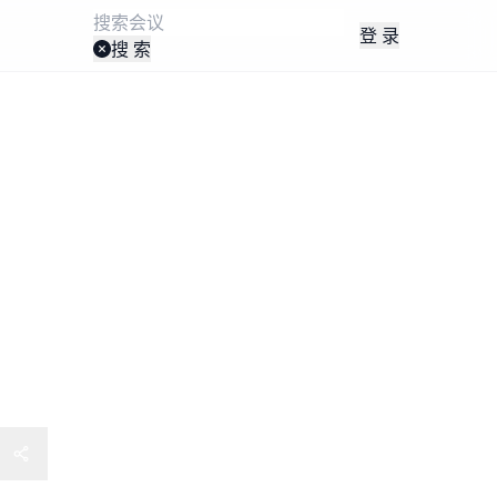
登 录
搜 索
工程项目全流程管控暨项目管
投资控制能力提升专题培训