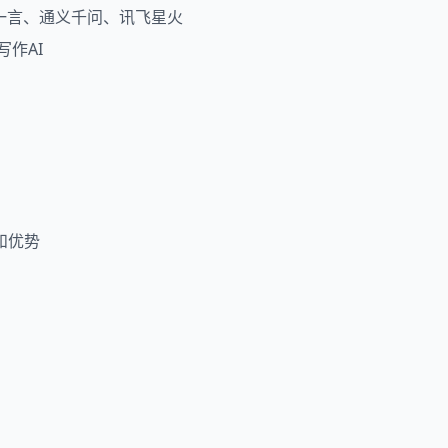
、文心一言、通义千问、讯飞星火
写作AI
和优势