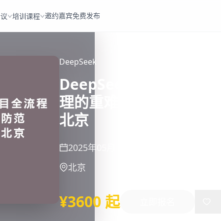
邀约嘉宾
免费发布
会议
培训课程
DeepSeek
DeepSeek智控领航
理的重难点风险防范及
北京
2025年05月15日
-
05月20日
北京
¥3600 起
立即报名