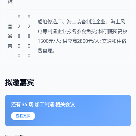
称
¥
¥
船舶修造厂、海工装备制造企业、海上风
普
2
2
电等制造企业报名参会免费; 科研院所高校
通
8
8
1500元/人; 供应商2800元/人; 交通和住宿
票
0
0
费自理。
0
0
拟邀嘉宾
还有
35
场
加工制造
相关会议
查看更多