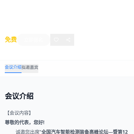
暨第12届检具创新技术年会
2025年09月11日
-
09月12日
苏州
免费
立即报名
会议介绍
拟邀嘉宾
会议介绍
【会议内容】
尊敬的代表，您好!
诚邀您出席“
全国
汽车
智能检测
装备
高峰论坛---暨第12