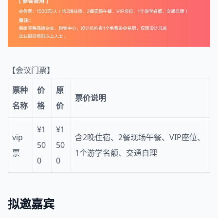
【会议门票】
票种
价
原
票价说明
名称
格
价
¥1
¥1
vip
含2晚住宿、2餐现场午餐、VIP座位、
50
50
票
1个游学名额、交通自理
0
0
拟邀嘉宾