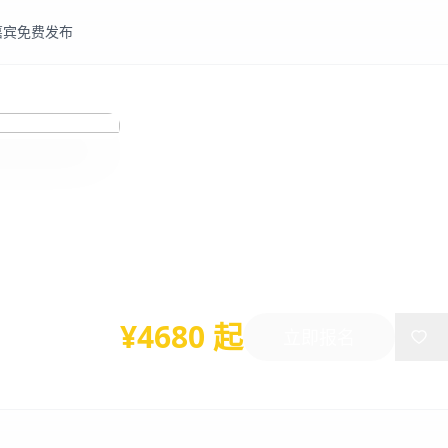
嘉宾
免费发布
加工贸易
进出口
税务税收
加工贸易及保税管理实
2015年12月08日
-
12月09日
上海
¥4680 起
立即报名