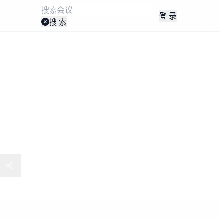
登 录
搜 索
战