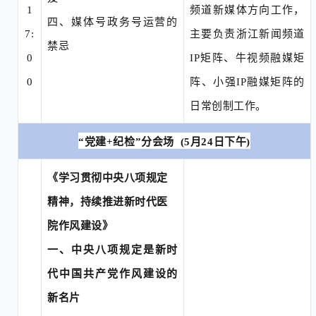
1
频道新媒体方向工作，
四、
媒体号政务号运营的
7:
主要负责浙江新闻频道
禁忌
0
IP矩阵、牛视频融媒矩
0
阵、小强IP融媒矩阵的
日常创制工作。
“党建
+纪检
”分会场
(5月24日下午)
《
学习贯彻中央八项规定
精神，持续推进新时代医
院作风建
设
》
一、中央八项规定是新时
代中国共产党作风建设的
新名片