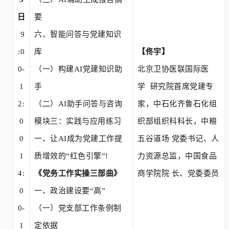
日
要
9
六、
智能问答与党建知识
:0
库
【佟宇】
0-
（一）
构建
AI党建知识助
北京卫协医联国际医
1
手
学
研究院首席党建专
2:
（二）
AI助手问答与咨询
家，中石化齐鲁石化组
0
模块三：实践与应用练习
织部组织科科长，中粮
0
一、
让
AI成为党建工作提
五谷道场
党委书记、人
1
质增效的“红色引擎”!
力资源总监，中国食品
4:
《党务工作实操三部曲》
商学院院
长、党委委员
0
一、政治建设要
“高”
0-
（一）
党支部工作条例制
1
定依据