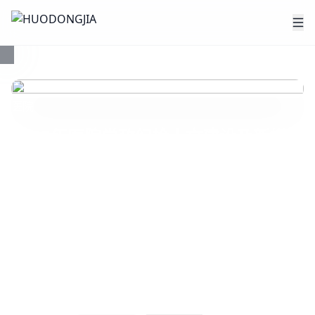
医院
2025年医院党政纪检人文建设及新媒体
运营大会暨全国卫生产业企业管理协会
医院党政建设与人文管理专业委员会理
事大会、白求恩精神研究会医院报刊与
新媒体传播委员会理事大会、宣传文化
健康系列培训项目启动会
2025年05月23日
-
05月26日
杭州