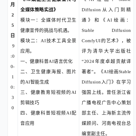
月
全媒体策略实战》
Diffusion从入门到精
2
模块一：全媒体时代卫生
通》和《AI绘
画
：
5
健康宣传的挑战与机遇。
Stable
Diffusion
日
模块二：
AI技术工具全景
ComfyUI的艺术》，被
9
应用。
评为清华大学出版社
:0
一、
健康科普
AI语言优化
“2024年度卓越贡献译
0-
二、
卫生健康海报、图片
著者”。《AI绘画Stable
1
的
AI智能生成
Diffusion入门》在学习
0:
三、
健康教育短视频的
AI
强国上线。曾任浙江省
3
剪辑技巧
广播电视广告中心策划
0
四、
健康科普短视频
AI配
部主任、上海新主流传
音应用
媒顾问、河南电视台总
编室副主任。