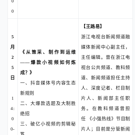
0
0
【王路易】
5
浙江电视台新闻频道融
月
媒体新闻中心副主任，
《从策采、制作到运维
2
主任编辑。曾在浙江电
——爆款小视频如何炼
5
视台公共频道、教科频
成？》
日
道、新闻频道担任主持
一、
抖音媒体号内容生态
人、深度记者、栏目制
新规则
1
片人、新闻部主任职
二、
大爆款选题及大制胜
4:
务。在教科频道曾担
绝招
0
任
《小强热线》节目制
三、
破亿小视频的剪辑秘
0-
片人；目前是分管新闻
笈