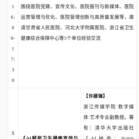
1
围绕医院党建、宣传文化、医院报刊与新媒
体、医院
6:
运营管理与优化、医院管理创新与高
质量发展等，邀
0
请甘肃省人民医院、河北大学
附属医院、浙江省卫生
0-
健康综合保障中心等
5个单位经验交流
1
7:
3
0
【许建锋
】
浙江传媒学院
数字媒
体
艺术专业副教授。著
有：清华大学出版社
5
《
AI赋能卫生健康宣传与
《
AI绘画：Stable