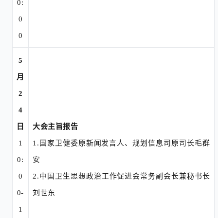
0:
0
0
5
月
2
4
日
大会主旨报告
1
1.国家卫健委原新闻发言人、规划信息司原
司长毛群
0:
安
0
2.中国卫生思想政治工作促进会常务副会长兼秘书长
0-
刘世东
1