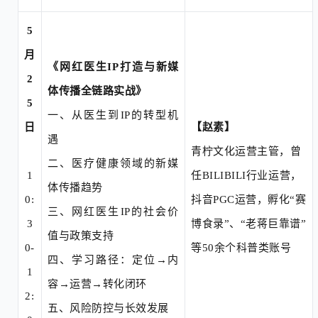
5
月
《网红医生
IP打造与新媒
2
体传播全链路实战》
5
一、
从医生到
IP的转型机
日
【
赵素
】
遇
青柠文化运营主管，曾
二、
医疗健康领域的新媒
1
任
BILIBILI行业运营，
体传播趋势
0
:
抖音PGC运营，孵化“赛
三、
网红医生
IP的社会价
3
博食录”、“老蒋巨靠谱”
值与政策支持
0-
等50余个科普类账号
四、
学习路径：定位
→内
1
容→运营→转化闭环
2:
五、
风险防控与长效发展