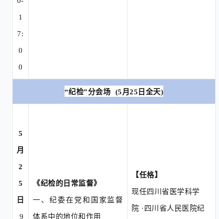
0-
1
7:
0
0
“
纪检
”分会场
(5月
25
日
全天
)
5
月
2
【任格】
5
《纪检的日常监督》
现任四川省医学科学
日
一、
纪委在党和国家监督
院
·四川省人民医院纪
9
体系中的地位和作用