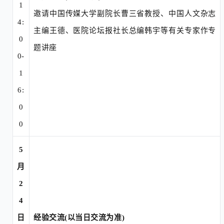
1
邀请中国传媒大学副院长曹三省教授、中国人文杂志
4:
主编王德、医院论坛报社长总编
韩宇等有关专家作专
0
题讲座
0-
1
6:
0
0
5
月
2
4
日
经验交流
(以当日交流为准)