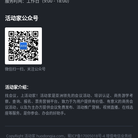
服务时间：工作日（9:00 - 18:00）
活动家公众号
微信扫一扫，关注公众号
活动家介绍：
找会议，上活动家！活动家是亚洲领先的会议活动、培训认证、商务游学考
察，查询、报名、票务营销平台，致力于为用户提供有价值、有意义的商务会
议活动，以及为主办方提供会议免费发布、活动推广营销，视频直播，在线选
座等服务，是你参会、办会的好助手。
CopyRight 活动家 huodongjia.com，蜀ICP备17005018号-4 增值电信业务经