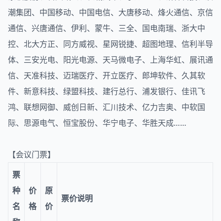
潮集团、中国移动、中国电信、大唐移动、烽火通信、京信
通信、兴唐通信、伊利、蒙牛、三全、国电南瑞、浙大中
控、北大方正、同方威视、星网锐捷、超图地理、信利半导
体、三安光电、阳光电源、天马微电子、上海华虹、展讯通
信、天准科技、迈瑞医疗、开立医疗、郎坤软件、久其软
件、新意科技、绿盟科技、建行总行、浦发银行、佳讯飞
鸿、联想网御、威创日新、汇川技术、亿力吉奥、中软国
际、思源电气、恒宝股份、华宁电子、华胜天成……
【会议门票】
票
种
价
原
票价说明
名
格
价