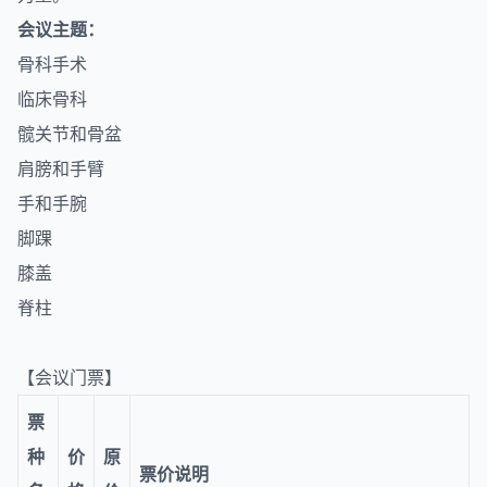
会议主题：
骨科手术
临床骨科
髋关节和骨盆
肩膀和手臂
手和手腕
脚踝
膝盖
脊柱
【会议门票】
票
种
价
原
票价说明