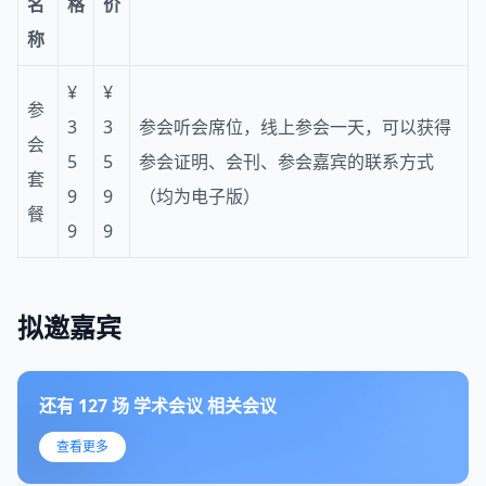
名
格
价
称
¥
¥
参
3
3
参会听会席位，线上参会一天，可以获得
会
5
5
参会证明、会刊、参会嘉宾的联系方式
套
9
9
（均为电子版）
餐
9
9
拟邀嘉宾
还有
127
场
学术会议
相关会议
查看更多