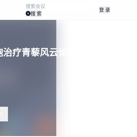
登 录
搜 索
胞治疗青藜风云论坛（CGCT