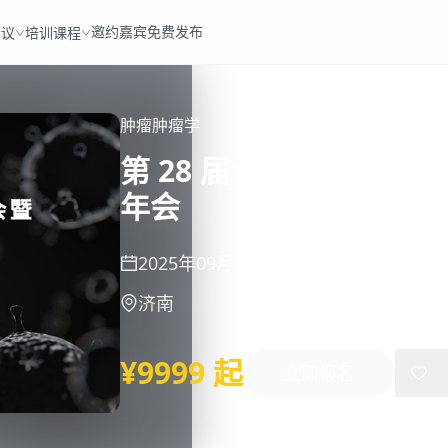
邀约嘉宾
免费发布
会议
培训课程
肿瘤
肿瘤学
第 28 届全国临床肿瘤学大
年会
2025年09月10日
-
09月14日
济南
¥9999 起
立即报名