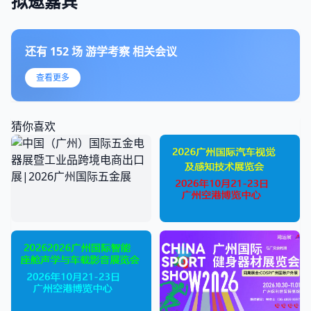
拟邀嘉宾
还有
152
场
游学考察
相关会议
查看更多
猜你喜欢