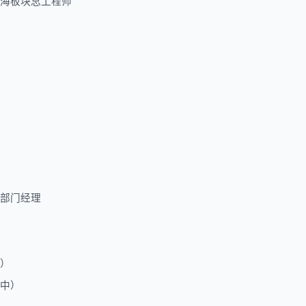
海板块总工程师
部门经理
）
中）