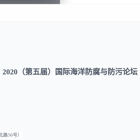
2020（
第
五
届
）
国际海洋防腐与防污论坛
北路50号）