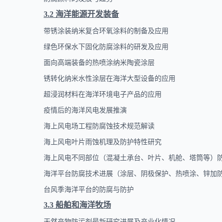
3.2
海洋能源开发装备
带锈涂装纳米复合环氧涂料的制备及应用
绿色环保水下固化防腐涂料的研发及应用
面向高端装备的热喷涂纳米陶瓷涂层
锈转化纳米水性涂层在海洋大型设备的应用
超浸润材料在海洋环境电子产品的应用
疫情后
的
海洋风电发展推演
海上风电场工程防腐蚀技术规范解读
海上风电叶片雨蚀机理及防护特性研究
海上风电不同部位（混凝土承台、叶片、机舱、塔筒等）
海洋平台防腐技术进展（涂层、阴极保护、热喷涂、锌加
台风季海洋平台的防腐与防护
3.3
船舶和海洋牧场
天然产物防污剂最新研究进展及产业化情况