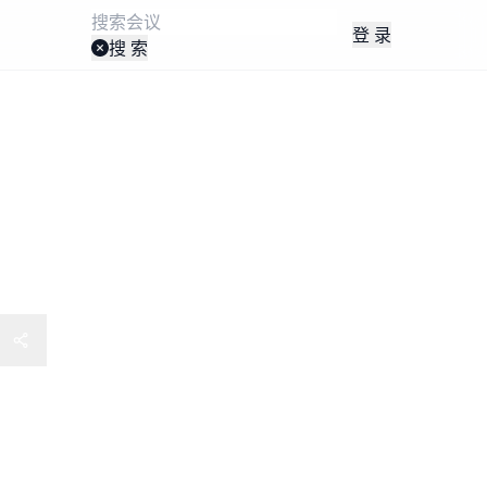
登 录
搜 索
海洋防腐与防污论坛