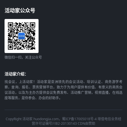
活动家公众号
微信扫一扫，关注公众号
活动家介绍：
找会议，上活动家！活动家是亚洲领先的会议活动、培训认证、商务游学考
察，查询、报名、票务营销平台，致力于为用户提供有价值、有意义的商务会
议活动，以及为主办方提供会议免费发布、活动推广营销，视频直播，在线选
座等服务，是你参会、办会的好助手。
CopyRight 活动家 huodongjia.com，蜀ICP备17005018号-4 增值电信业务经
营许可证编号川B2-20130143 CDN由赞助