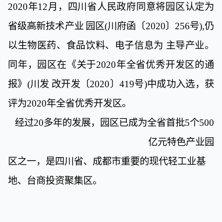
2020
年
12
月，四川省人民政府同意将园
区认定为
省级高新技术产业
园区
(
川府函〔
2020
〕
256
号
),
仍
以生物医药、食品饮料、电子信息为
主导产业。
同年，园区在《关于
2020
年全省优
秀开发区的通
报》
(
川发
改开发〔
2020
〕
419
号
)
中成功入选，获
评为
2020
年全省优秀开发区。
经过
20
多年的发展，园区已成为全省首批
5
个
500
亿元特色产业园
区之一，是四川省、成都市重要的现代轻工业基
地、台商投资聚集区。