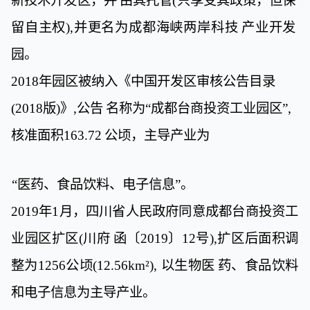
新技术开发区，并
由其托管
(
只享受其政策，但保
留自主权
),
并更名为成都海峡两
岸科技
产业开发
园。
2018
年园区被纳入《中国开发区审核公告目录
(2018
版
)
》
,
公告
名称为“成都台商投资工业园区”
,
核准面积
163.72
公顷，主
导产业为
“医药、食品饮料、电子信息”。
2019
年
1
月，四川省人民政府同意成都台商投资工
业
园区扩区
(
川府
函〔
2019
〕
12
号
),
扩区后面积调
整为
1256
公顷
(12.56
km
²),
以生物医
药、食品饮料
和电子信息为主导产业。