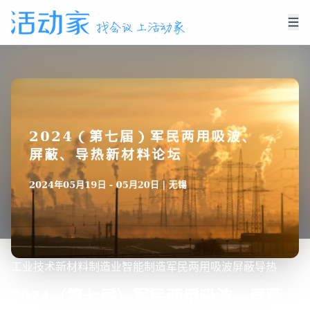
工业技术
新材料
制造业
智能制造
军民两用
吸波
屏蔽
导热
2024（第七届）军民两用吸波、屏蔽、