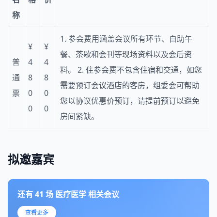
称
1. 参会费用涵盖会议所有环节、自助午
¥
¥
餐、茶歇和会刊等现场资料以及会后资
普
4
4
料。 2. 住参会费不包含住宿和交通，如您
通
8
8
需要预订会议酒店的客房，组委会可帮助
票
0
0
您以协议优惠价预订，请提前预订以避免
0
0
房间紧缺。
拟邀嘉宾
还有
41
场
医疗医学
相关会议
查看更多