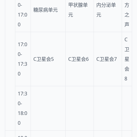
0-
甲状腺单
内分泌单
方
糖尿病单元
17:0
元
元
之
0
声
C
17:0
卫
0-
C卫星会5
C卫星会6
C卫星会7
星
17:3
会
0
8
17:3
0-
18:0
0