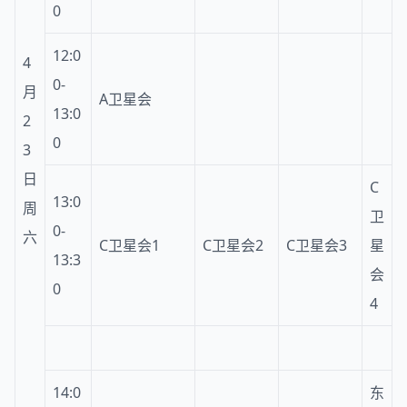
0
12:0
4
0-
月
A卫星会
13:0
2
0
3
日
C
13:0
周
卫
0-
六
C卫星会1
C卫星会2
C卫星会3
星
13:3
会
0
4
14:0
东