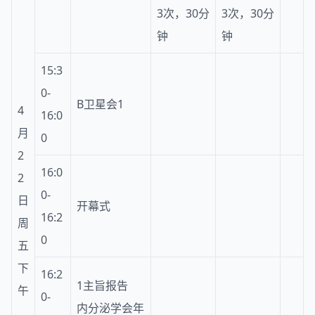
3次，30分
3次，30分
钟
钟
15:3
0-
B卫星会1
4
16:0
月
0
2
16:0
2
0-
日
开幕式
16:2
周
0
五
下
16:2
1主旨报告
午
0-
内分泌学会年