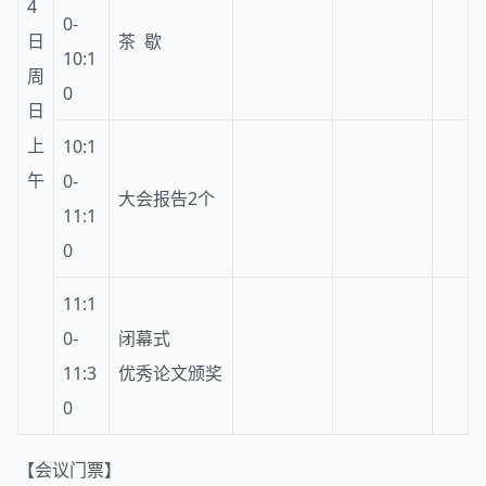
4
0-
日
茶 歇
10:1
周
0
日
上
10:1
午
0-
大会报告2个
11:1
0
11:1
0-
闭幕式
11:3
优秀论文颁奖
0
【会议门票】