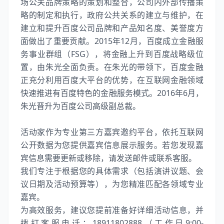
场公关品牌策略的策划和整合，公司内外部传播策
略的制定和执行，政府公共关系的建立与维护，在
建立和提升百度公司品牌和产品知名度、美誉度方
面做出了重要贡献。2015年12月，百度成立金融服
务事业群组（FSG），将金融上升到百度战略级位
置，由朱光全面负责。在朱光的带领下，百度金融
正充分利用百度大平台的优势，在互联网金融领域
快速推进有百度特色的金融服务模式。2016年6月，
朱光晋升为百度公司高级副总裁。
活动家作为专业第三方嘉宾邀约平台，依托互联网
公开数据为您提供嘉宾信息展示服务。若您发现嘉
宾信息需要更新或移除，请发送邮件或联系客服。
我们专注于根据您的具体需求（包括演讲议题、会
议日期及活动预算等），为您精准匹配各领域专业
嘉宾。
为高效服务，建议您提前准备好详细活动信息，并
拨打客服电话：18911802888（工作日9:00-