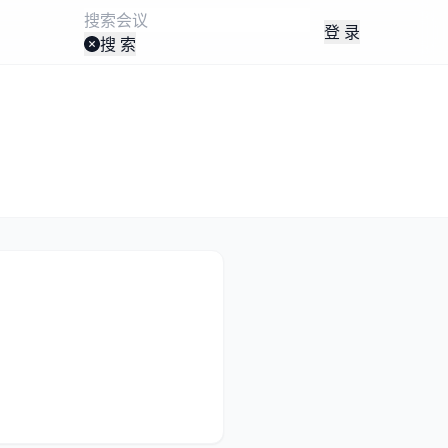
登 录
搜 索