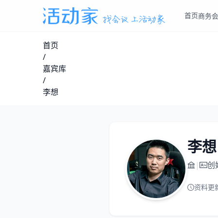
首页
商务
首页
/
嘉宾库
/
李想
李想
|
创
资料更