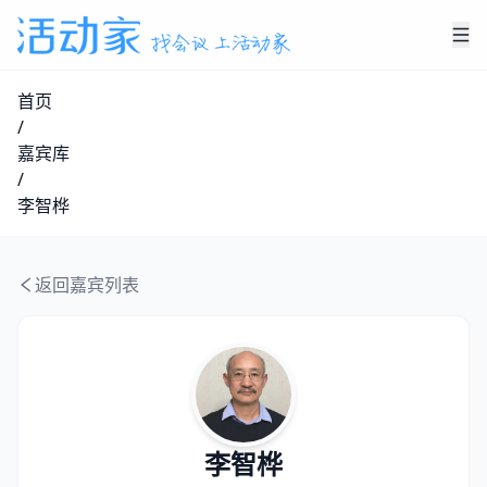
首页
/
嘉宾库
/
李智桦
返回嘉宾列表
李智桦