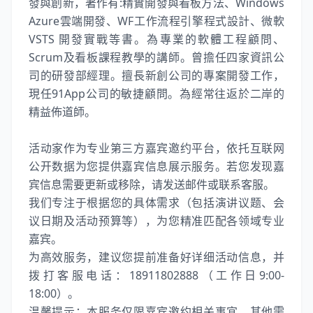
發與創新，著作有:精實開發與看板方法、Windows
Azure雲端開發、WF工作流程引擎程式設計、微軟
VSTS 開發實戰等書。為專業的軟體工程顧問、
Scrum及看板課程教學的講師。曾擔任四家資訊公
司的研發部經理。擅長新創公司的專案開發工作，
現任91App公司的敏捷顧問。為經常往返於二岸的
精益佈道師。
活动家作为专业第三方嘉宾邀约平台，依托互联网
公开数据为您提供嘉宾信息展示服务。若您发现嘉
宾信息需要更新或移除，请发送邮件或联系客服。
我们专注于根据您的具体需求（包括演讲议题、会
议日期及活动预算等），为您精准匹配各领域专业
嘉宾。
为高效服务，建议您提前准备好详细活动信息，并
拨打客服电话：18911802888（工作日9:00-
18:00）。
温馨提示：本服务仅限嘉宾邀约相关事宜，其他需