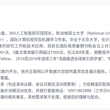
360人工智能研究院院长，新加坡国立大学（National Universi
rofessor），国际计算机视觉及机器学习专家。毕业于北京大学
的研究工作和技术应用，目前在国际高质量期刊和会议上共发表50
5,000+次，5篇文章单篇引用超过1000次。在过去8年里， 颜教授
APR Fellow、 2014至2016年连续三年“汤森路透全球高引用学者
宾邀约平台，依托互联网公开数据为您提供嘉宾信息展示服务。
系客服。
需求（包括演讲议题、会议日期及活动预算等），为您精准匹配
详细活动信息，并拨打客服电话：18911802888（工作日9:00
宾邀约相关事宜，其他需求暂不处理，感谢您的理解与配合。