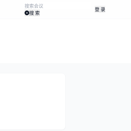
登 录
搜 索