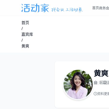
首页
商务
首页
/
嘉宾库
/
黄爽
黄爽
|
副
资料更