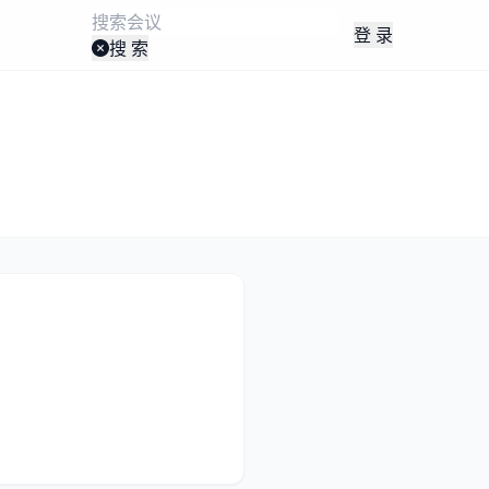
登 录
搜 索