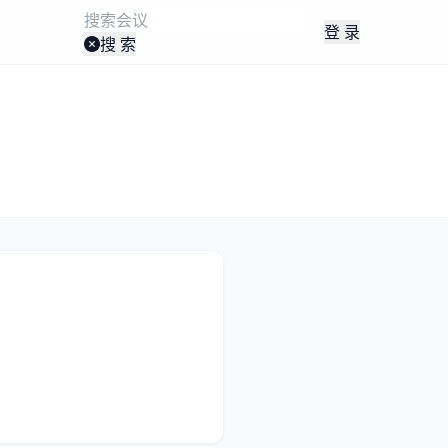
登 录
搜 索