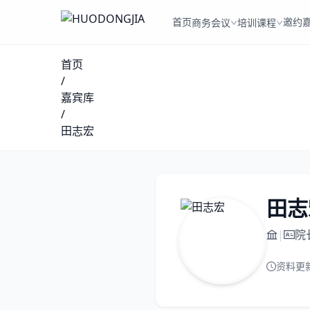
首页
邀约
商务会议
培训课程
首页
/
嘉宾库
/
田志宏
田志
|
院
资料更