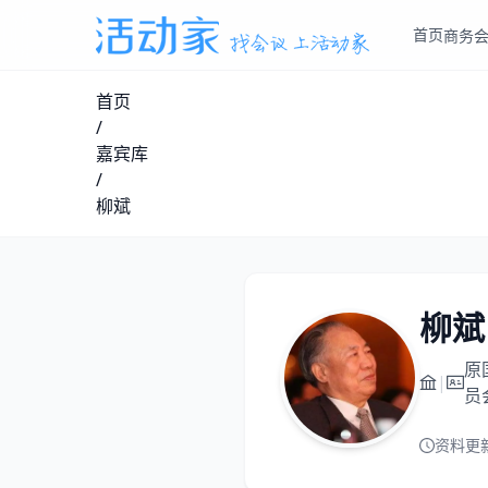
首页
商务
首页
/
嘉宾库
/
柳斌
柳斌
原
|
员
资料更