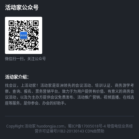
活动家公众号
微信扫一扫，关注公众号
活动家介绍：
找会议，上活动家！活动家是亚洲领先的会议活动、培训认证、商务游学考
察，查询、报名、票务营销平台，致力于为用户提供有价值、有意义的商务会
议活动，以及为主办方提供会议免费发布、活动推广营销，视频直播，在线选
座等服务，是你参会、办会的好助手。
CopyRight 活动家 huodongjia.com，蜀ICP备17005018号-4 增值电信业务经
营许可证编号川B2-20130143 CDN由赞助