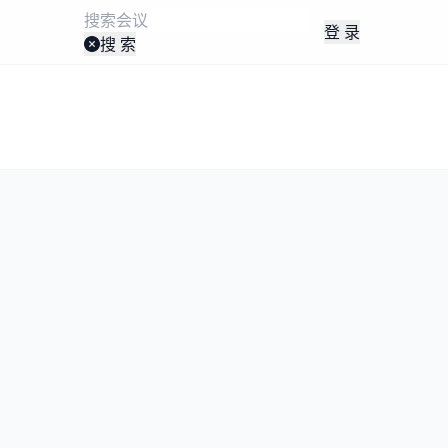
登 录
搜 索