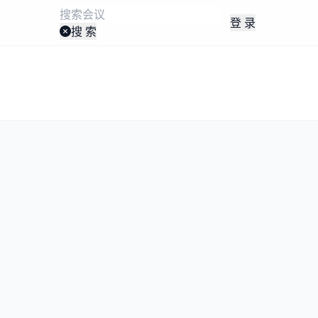
登 录
搜 索