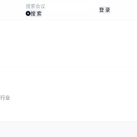
登 录
搜 索
了行业