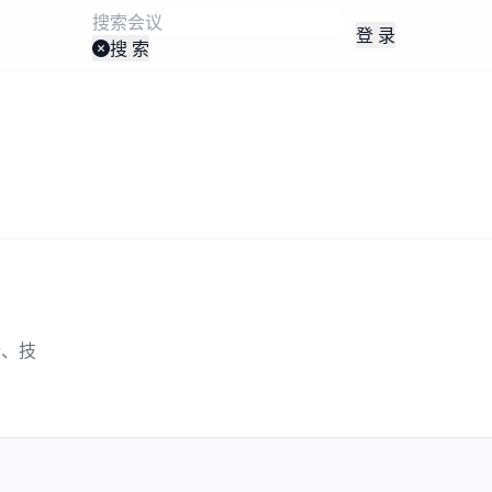
登 录
搜 索
势、技