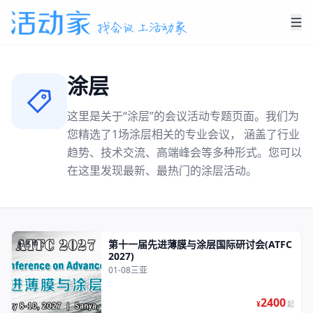
涂层
这里是关于“
涂层
”的会议活动专题页面。我们为
您精选了
1
场
涂层
相关的专业会议， 涵盖了行业
趋势、技术交流、高端峰会等多种形式。您可以
在这里发现最新、最热门的
涂层
活动。
第十一届先进薄膜与涂层国际研讨会(ATFC
报名中
2027)
01-08
三亚
2400
¥
起