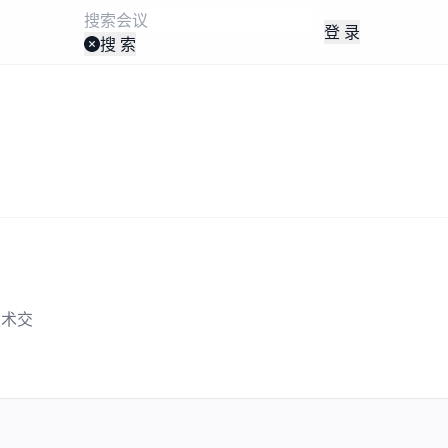
登 录
搜 索
技术交