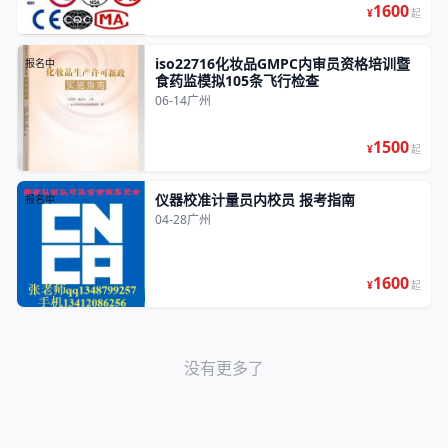
1600
¥
起
iso22716化妆品GMPC内审员资格培训暨
报名中
食药监模拟105条飞行检查
06-14
广州
1500
¥
起
仪器校准计量员内校员 报考指南
报名中
04-28
广州
1600
¥
起
没有更多了