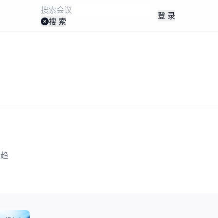
登 录
搜 索
业趋