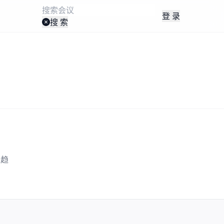
登 录
搜 索
业趋